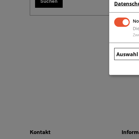
Suchen
Datensch
No
Di
Zw
Auswahl 
Kontakt
Inform