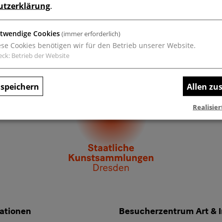
utzerklärung
.
Mehr lad
twendige Cookies
(immer erforderlich)
ese Cookies benötigen wir für den Betrieb unserer Website.
eck
:
Betrieb der Website
speichern
Allen z
Realisier
ationen
Besucherzentrum Art & I