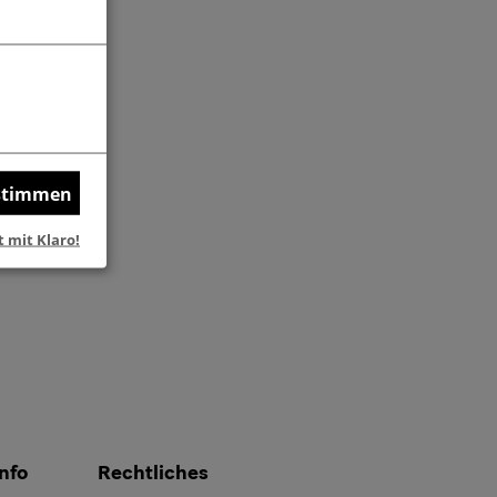
en ...
ustimmen
t mit Klaro!
nfo
Rechtliches