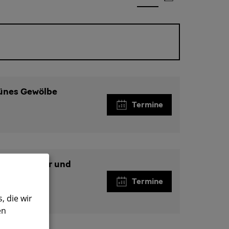
Veranstaltung
Datum
rünes Gewölbe
Termine
Grünes Gewölbe
 Alte Meister und
1800
Termine
e Alte Meister und Skulpturensammlung bis 1800
, die wir
en