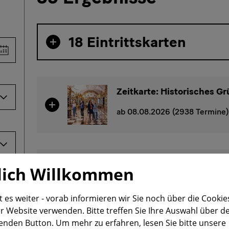
18 Eintrittskarten
Inhalte einblenden - 18 Eintrittskarten
Kalender Dropdown öffnen
Zeitkarte: Historisches G
Museen wählen DropdownListe öffnen
Inhalte einblenden - Zeitkarte: Historisches 
ab 08.08.2026
(2938 Termine)
Kategorien wählen DropdownListe öffnen
Highlights Gemäldegalerie
lich Willkommen
Skulpturensammlung bis 
Inhalte einblenden - Highlights Gemäldegaleri
Ausstellungen wählen DropdownListe öffnen
t es weiter - vorab informieren wir Sie noch über die Cookies
ab 08.08.2026
(144 Termine)
r Website verwenden. Bitte treffen Sie Ihre Auswahl über d
enden Button.
Um mehr zu erfahren, lesen Sie bitte unsere