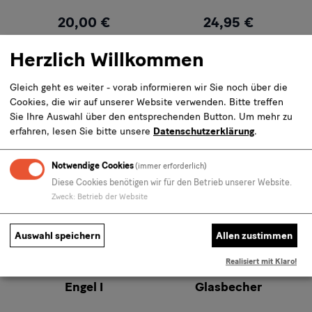
20,00 €
24,95 €
Inkl. 19% MwSt.
,
exkl.
Inkl. 19% MwSt.
,
exkl.
Versandkosten
Versandkosten
Herzlich Willkommen
Menge
Menge
Gleich geht es weiter - vorab informieren wir Sie noch über die
Cookies, die wir auf unserer Website verwenden. Bitte treffen
Sie Ihre Auswahl über den entsprechenden Button.
Um mehr zu
erfahren, lesen Sie bitte unsere
Datenschutzerklärung
.
Notwendige Cookies
(immer erforderlich)
Diese Cookies benötigen wir für den Betrieb unserer Website.
Zweck
:
Betrieb der Website
Auswahl speichern
Allen zustimmen
Realisiert mit Klaro!
Engel I
Glasbecher