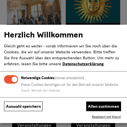
Herzlich Willkommen
Öffentliche
Öffentliche
Gleich geht es weiter - vorab informieren wir Sie noch über die
Cookies, die wir auf unserer Website verwenden. Bitte treffen
Führung
Führung
Sie Ihre Auswahl über den entsprechenden Button.
Um mehr zu
Residenzschloss:
Residenzschloss:
erfahren, lesen Sie bitte unsere
Datenschutzerklärung
.
Von der
Masken und
Renaissance bis
Kronen – Die
Notwendige Cookies
(immer erforderlich)
zur Gegenwart
Festetage
Diese Cookies benötigen wir für den Betrieb unserer Website.
Zweck
:
Betrieb der Website
7,50 €
7,50 €
Ab
Ab
Auswahl speichern
Allen zustimmen
Inkl. 19% MwSt.
,
exkl.
Inkl. 19% MwSt.
,
exkl.
Versandkosten
Versandkosten
Realisiert mit Klaro!
Veranstaltungen
Veranstaltungen