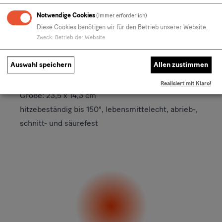
Notwendige Cookies
(immer erforderlich)
Diese Cookies benötigen wir für den Betrieb unserer Website.
Zweck
:
Betrieb der Website
DETAILS
HERSTELLER-INFORMATIONEN
Auswahl speichern
Allen zustimmen
Material: Resopal
Realisiert mit Klaro!
Größe: 23,5 x 14,3 cm
hitzebeständig bis 150°, lebensmittelecht, abrieb-,
schnitt- und säurefest