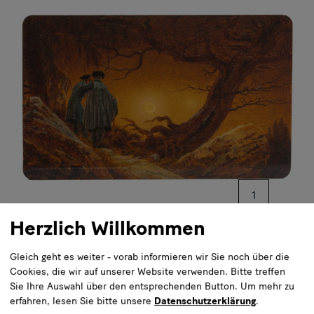
10,00 €
Inkl. 19% MwSt.
,
exkl.
Versandkosten
Zwei Männer in Betrachtung des Mondes (1819/20)
Caspar David Friedrich | Maler
Albertinum
Jeder Kauf unterstützt das Museum!
Anzahl
Anzahl*
Anzahl verkleiner
Anzah
Herzlich Willkommen
* Pflichtfelder
Gleich geht es weiter - vorab informieren wir Sie noch über die
Cookies, die wir auf unserer Website verwenden. Bitte treffen
In den Warenkorb
Sie Ihre Auswahl über den entsprechenden Button.
Um mehr zu
erfahren, lesen Sie bitte unsere
Datenschutzerklärung
.