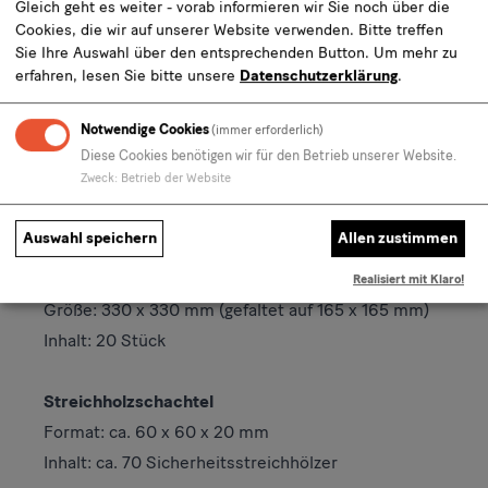
Gleich geht es weiter - vorab informieren wir Sie noch über die
Cookies, die wir auf unserer Website verwenden. Bitte treffen
Sie Ihre Auswahl über den entsprechenden Button.
Um mehr zu
Porzellanbecher
erfahren, lesen Sie bitte unsere
Datenschutzerklärung
.
Material: Bone China
Höhe: 110 mm
Notwendige Cookies
(immer erforderlich)
Diese Cookies benötigen wir für den Betrieb unserer Website.
Durchmesser: 87 mm
Zweck
:
Betrieb der Website
Inhalt: 0,32 l
spülmaschinengeeignet
Auswahl speichern
Allen zustimmen
Servietten
Material: 3-lagiges Tissue, chlorfrei gebleicht
Realisiert mit Klaro!
Größe: 330 x 330 mm (gefaltet auf 165 x 165 mm)
Inhalt: 20 Stück
Streichholzschachtel
Format: ca. 60 x 60 x 20 mm
Inhalt: ca. 70 Sicherheitsstreichhölzer