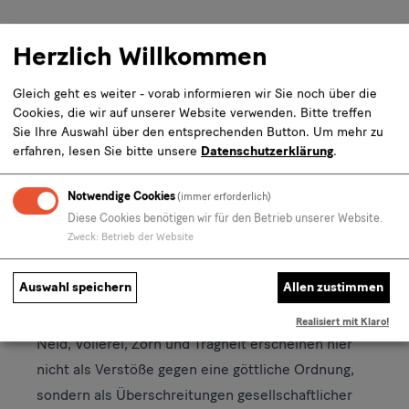
DETAILS
Herzlich Willkommen
Gleich geht es weiter - vorab informieren wir Sie noch über die
Cookies, die wir auf unserer Website verwenden. Bitte treffen
Sieben Sünden. Kunst zwischen Versuchung und
Sie Ihre Auswahl über den entsprechenden Button.
Um mehr zu
Widerstand
erfahren, lesen Sie bitte unsere
Datenschutzerklärung
.
Mit einem sündigen Leben wird oft der Exzess
verbunden: das Sich-Verlieren in irdischen
Notwendige Cookies
(immer erforderlich)
Genüssen oder überwältigenden Emotionen; das
Diese Cookies benötigen wir für den Betrieb unserer Website.
Zweck
:
Betrieb der Website
bewusste Schaden des eigenen Selbst und
anderen. Die multimediale,
Auswahl speichern
Allen zustimmen
sammlungsübergreifende Ausstellung denkt die
sieben Todsünden neu. Hochmut, Habgier, Wollust,
Realisiert mit Klaro!
Neid, Völlerei, Zorn und Trägheit erscheinen hier
nicht als Verstöße gegen eine göttliche Ordnung,
sondern als Überschreitungen gesellschaftlicher