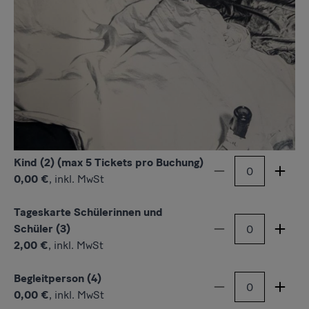
Samstag bis Sonntag 11 - 18 Uhr,
Montag geschlossen
Erwachsene
Menge
Anzahl verkleiner
Anzah
5,00 €
,
inkl. MwSt
Archiv der Avantgarden
Ermäßigt (1)
Menge
Anzahl verkleiner
Anzah
4,00 €
,
inkl. MwSt
Archiv der Avantgarden ermäßigte
Kind (2) (max 5 Tickets pro Buchung)
Menge
Anzahl verkleiner
Anzah
0,00 €
,
inkl. MwSt
Tageskarte Schülerinnen und
Menge
Schüler (3)
Anzahl verkleiner
Anzah
2,00 €
,
inkl. MwSt
SKD Tageskarte Schüler
Begleitperson (4)
Menge
Anzahl verkleiner
Anzah
0,00 €
,
inkl. MwSt