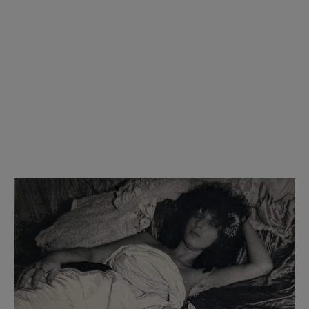
Sonderausstellung Archiv der Avantgarden
Ticket gültig für:
Sieben Sünden. Kunst zwischen
Versuchung und Widerstand
Laufzeit:
19.06.2026—06.09.2026
Öffnungszeiten:
Mittwoch
bis Freitag 15 - 19 Uhr,