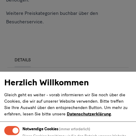
Weitere Preiskategorien buchbar über den
Besucherservice.
DETAILS
Herzlich Willkommen
Kurfürstlich-Königliche Schätze, Feste und
Gemächer
Gleich geht es weiter - vorab informieren wir Sie noch über die
Entdecken Sie auf unserem faszinierenden
Cookies, die wir auf unserer Website verwenden. Bitte treffen
Sie Ihre Auswahl über den entsprechenden Button.
Um mehr zu
Rundgang „Kurfürstlich-Königliche Schätze, Feste
erfahren, lesen Sie bitte unsere
Datenschutzerklärung
.
und Gemächer“ die Reichtümer des Dresdner
Residenzschlosses. Tauchen Sie ein in die Welt der
Notwendige Cookies
(immer erforderlich)
Feste am Dresdner Hof und entdecken Sie die