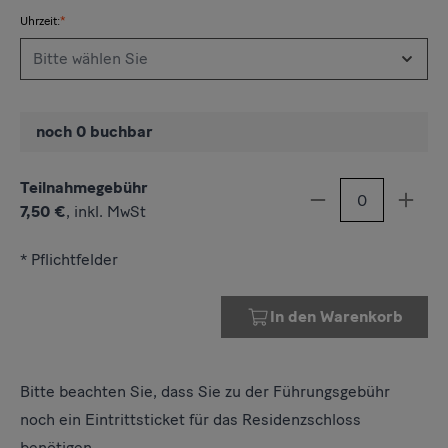
Uhrzeit:
noch 0 buchbar
Teilnahmegebühr
Menge
Anzahl verkleiner
Anzah
7,50 €
,
inkl. MwSt
Führungsgebühr Schloss
* Pflichtfelder
In den Warenkorb
Bitte beachten Sie, dass Sie zu der Führungsgebühr
noch ein Eintrittsticket für das Residenzschloss
benötigen.