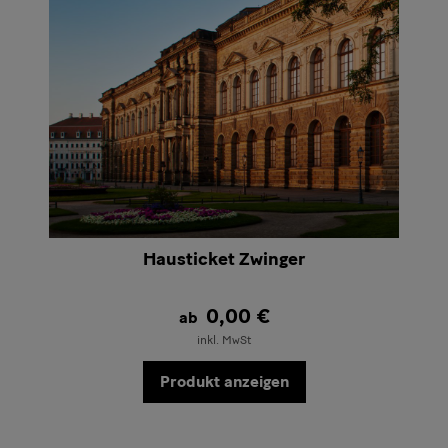
navigieren
benutzen
Hausticket Zwinger
0,00 €
ab
inkl. MwSt
Produkt anzeigen