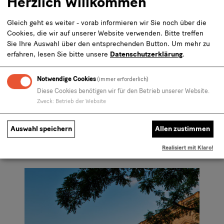
Herzlich Willkommen
Meister benötigen.
Gleich geht es weiter - vorab informieren wir Sie noch über die
Cookies, die wir auf unserer Website verwenden. Bitte treffen
Weitere Preiskategorien buchbar über den
Sie Ihre Auswahl über den entsprechenden Button.
Um mehr zu
Besucherservice.
erfahren, lesen Sie bitte unsere
Datenschutzerklärung
.
Notwendige Cookies
(immer erforderlich)
Diese Cookies benötigen wir für den Betrieb unserer Website.
Zweck
:
Betrieb der Website
Auswahl speichern
Allen zustimmen
Andere Kunden kauften auch
Realisiert mit Klaro!
Karusell
Slider
Folie
-
mit
1
Andere
2
von
Kunden
Folien,
2
kauften
Pfeiltasten
auch
zum