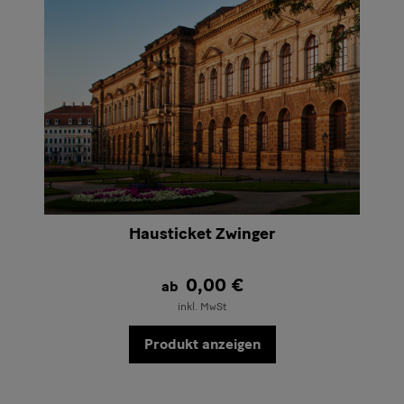
navigieren
benutzen
Hausticket Zwinger
0,00 €
ab
inkl. MwSt
Produkt anzeigen