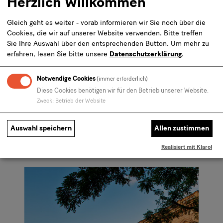
Herzlich Willkommen
Meister benötigen.
Gleich geht es weiter - vorab informieren wir Sie noch über die
Cookies, die wir auf unserer Website verwenden. Bitte treffen
Weitere Preiskategorien buchbar über den
Sie Ihre Auswahl über den entsprechenden Button.
Um mehr zu
Besucherservice.
erfahren, lesen Sie bitte unsere
Datenschutzerklärung
.
Notwendige Cookies
(immer erforderlich)
Diese Cookies benötigen wir für den Betrieb unserer Website.
Zweck
:
Betrieb der Website
Auswahl speichern
Allen zustimmen
Andere Kunden kauften auch
Realisiert mit Klaro!
Karusell
Slider
Folie
-
mit
1
Andere
2
von
Kunden
Folien,
2
kauften
Pfeiltasten
auch
zum