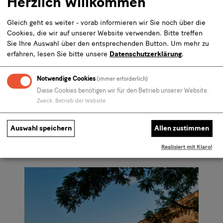
Herzlich Willkommen
Meister benötigen.
Gleich geht es weiter - vorab informieren wir Sie noch über die
Cookies, die wir auf unserer Website verwenden. Bitte treffen
Weitere Preiskategorien buchbar über den
Sie Ihre Auswahl über den entsprechenden Button.
Um mehr zu
Besucherservice.
erfahren, lesen Sie bitte unsere
Datenschutzerklärung
.
Notwendige Cookies
(immer erforderlich)
Diese Cookies benötigen wir für den Betrieb unserer Website.
Zweck
:
Betrieb der Website
Auswahl speichern
Allen zustimmen
Andere Kunden kauften auch
Realisiert mit Klaro!
Karusell
Slider
Folie
-
mit
1
Andere
2
von
Kunden
Folien,
2
kauften
Pfeiltasten
auch
zum