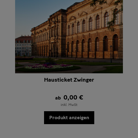
navigieren
benutzen
Hausticket Zwinger
0,00 €
ab
inkl. MwSt
Produkt anzeigen